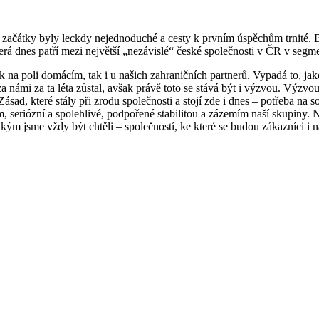
ývá, začátky byly leckdy nejednoduché a cesty k prvním úspěchům trnité.
erá dnes patří mezi největší „nezávislé“ české společnosti v ČR v segme
k na poli domácím, tak i u našich zahraničních partnerů. Vypadá to, ja
a námi za ta léta zůstal, avšak právě toto se stává být i výzvou. Výzvou
ásad, které stály při zrodu společnosti a stojí zde i dnes – potřeba na
, seriózní a spolehlivé, podpořené stabilitou a zázemím naší skupiny. N
ým jsme vždy být chtěli – společností, ke které se budou zákazníci i na