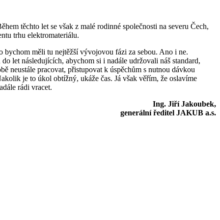
 Během těchto let se však z malé rodinné společnosti na severu Čech,
ntu trhu elektromateriálu.
ko bychom měli tu nejtěžší vývojovou fázi za sebou. Ano i ne.
 do let následujících, abychom si i nadále udržovali náš standard,
 sobě neustále pracovat, přistupovat k úspěchům s nutnou dávkou
akolik je to úkol obtížný, ukáže čas. Já však věřím, že oslavíme
dále rádi vracet.
Ing. Jiří Jakoubek,
generální ředitel JAKUB a.s.