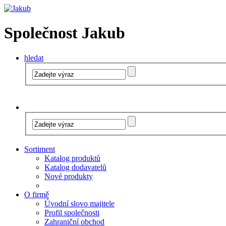
Společnost Jakub
hledat
Sortiment
Katalog produktů
Katalog dodavatelů
Nové produkty
O firmě
Úvodní slovo majitele
Profil společnosti
Zahraniční obchod