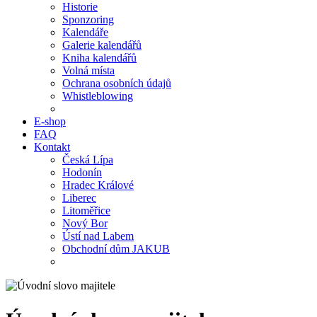
Historie
Sponzoring
Kalendáře
Galerie kalendářů
Kniha kalendářů
Volná místa
Ochrana osobních údajů
Whistleblowing
E-shop
FAQ
Kontakt
Česká Lípa
Hodonín
Hradec Králové
Liberec
Litoměřice
Nový Bor
Ústí nad Labem
Obchodní dům JAKUB