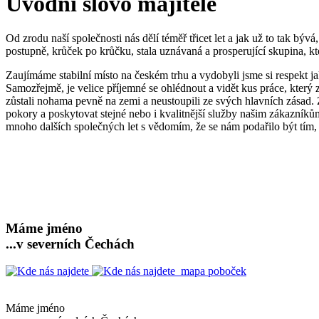
Úvodní slovo majitele
Od zrodu naší společnosti nás dělí téměř třicet let a jak už to tak b
postupně, krůček po krůčku, stala uznávaná a prosperující skupina, kt
Zaujímáme stabilní místo na českém trhu a vydobyli jsme si respekt ja
Samozřejmě, je velice příjemné se ohlédnout a vidět kus práce, který z
zůstali nohama pevně na zemi a neustoupili ze svých hlavních zásad. Z
pokory a poskytovat stejné nebo i kvalitnější služby našim zákazníkům
mnoho dalších společných let s vědomím, že se nám podařilo být tím, k
Máme jméno
...v severních Čechách
mapa poboček
Máme jméno